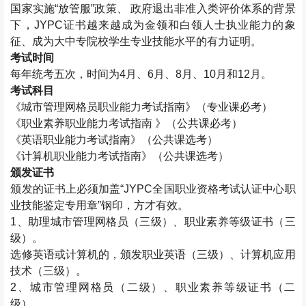
国家实施“放管服”政策、 政府退出非准入类评价体系的背景
下，
JYPC
证书越来越成为金领和白领人士执业能力的象
征、成为大中专院校学生专业技能水平的有力证明。
考试时间
每年统考五次，时间为
4
月、
6
月、
8
月、
10
月和
12
月。
考试科目
《城市管理网格员职业能力考试指南》（专业课必考）
《职业素养职业能力考试指南 》（公共课必考）
《英语职业能力考试指南》（公共课选考）
《计算机职业能力考试指南》（公共课选考）
颁发证书
颁发的证书上必须加盖“
JYPC
全国职业资格考试认证中心职
业技能鉴定专用章”钢印，方才有效。
1
、助理城市管理网格员（三级）、职业素养等级证书（三
级）。
选修英语或计算机的，颁发职业英语（三级）、计算机应用
技术（三级）。
2
、城市管理网格员（二级）、职业素养等级证书（二
级）。