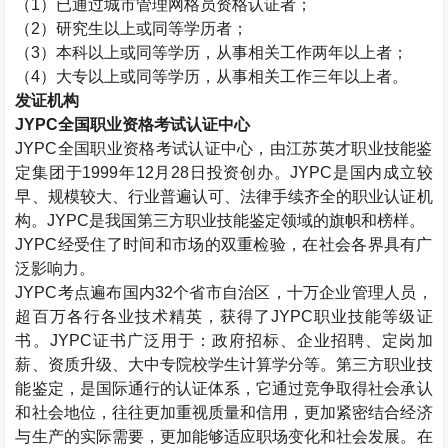
（
1
）已通过城市管理网格员资格认证者；
（
2
）研究生以上或同等学历者；
（
3
）本科以上或同等学历，从事相关工作两年以上者；
（
4
）大专以上或同等学历，从事相关工作三年以上者。
发证机构
JYPC
全国职业资格考试认证中心
JYPC
全国职业资格考试认证中心，由江苏英才职业技能鉴
定集团于
1999
年
12
月
28
日投资创办。
JYPC
是国内成立较
早、规模较大、行业普遍认可、法律手续齐全的职业认证机
构。
JYPC
是我国第三方职业技能鉴定领域的旗帜和榜样。
JYPC
经受住了时间和市场的双重检验，在社会各界具有广
泛影响力。
JYPC
考点遍布国内
32
个省市自治区，十万企业管理人员，
超百万各行各业技术精英，获得了
JYPC
职业技能等级证
书。
JYPC
证书广泛用于：政府招标、企业招聘、定岗加
薪、资质升级、大中专院校学生计算学分等。第三方职业技
能鉴定，是国际通行的认证体系，它通过竞争取得社会承认
和社会地位，往往更加重视质量和信用，更加紧密结合经济
与生产的实际需要，更加能够适应职场变化和社会发展。在