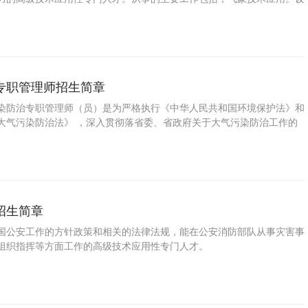
，农业气象、航空气象、海洋气象。
专职管理师招生简章
染防治专职管理师（员）是为严格执行《中华人民共和国环境保护法》和
大气污染防治法》 ，深入贯彻落省委、省政府关于大气污染防治工作的
加强施工作业现场扬尘污染防治工作，为此对施工作业人员开展有针对
育培训，确保各类法律法规能够传达和落实到位，并知道施工作业。
招生简章
国公安工作的方针政策和相关的法律法规，能在公安消防部队从事灾害事
组织指挥等方面工作的高级技术应用性专门人才。