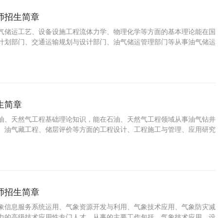
师招生简章
气储运工艺、设备设施工程流体力学、物理化学等方面的基本理论能在国
计划部门、交通运输规划与设计部门、油气储运管理部门等从事油气储运
设计、施工项目管理和研究、开发等工作的高级工程技术人才。
生简章
油、天然气工程基础理论知识，能在石油、天然气工程领域从事油气钻井
、油气藏工程、储层评价等方面的工程设计、工程施工与管理、应用研究
级专门技术人才。
师招生简章
象信息服务系统运用、气象资源开发与利用、气象技术应用、气象防灾减
力的高级技术应用性专门人才。从事的主要工作包括，气象技术应用。设