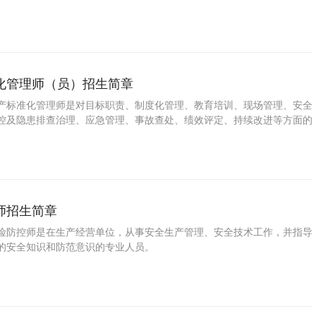
再处理的大件垃圾，主要以有偿的上门收集为主。新《条例》中规定，大
定时定点收集、运输。收集、运输的时间和地点由市容环境卫生主管部门
，垃圾分类工作正在各地不断推动，除了已经强制实施垃圾分类的上海
也都开始推进立法工作，相信用不了多久也都会进入到强制垃圾分类的时
，垃圾分类似乎还
化管理师（员）招生简章
产标准化管理师是对目标职责、制度化管理、教育培训、现场管理、安全
控及隐患排查治理、应急管理、事故查处、绩效评定、持续改进等方面的
们的管理水平、技术水平、协调能力等直接关系到工程项目能否有序、高
地完成，同时也关系到建设施工单位自身的信誉、前途和未来的发展。并
在生产经营单位负责安全管理人员必须持有安全生产标准化管理师（员）
师招生简章
险防控师是在生产经营单位，从事安全生产管理、安全技术工作，并指导
的安全知识和防范意识的专业人员。