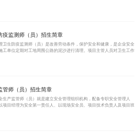
管理人员。
防疫监测师（员）招生简章
理卫生防疫监测师（员）是改善劳动条件，保护安全和健康，是企业安全
施工单位定期对工地周围公路的泥沙进行清理。项目主管人员对卫生工作
监管师（员）招生简章
全生产监管师（员）就是建立安全管理组织机构，配备专职安全管理人
以项目经理为安全第一责任人、以现场安全员、项目技术负责人及项目班
安全领导小组，负责从开工到竣工全过程的安全生产工作。其中必须根据
生产管理机构设置及专职安全生产管理人员配备办法的规定来配备专职安
配备的专职安全人员应基本具备以下三点要求：一是要有一定的专业知识
能发现安全隐患，知道如何处理隐患，同时能组织有关人员进行相关安全